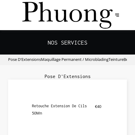
NOS SERVICES
Pose D'Extensions
Maquillage Permanent / Microblading
Teinture
Beaut
Pose D'Extensions
Retouche Extension De Cils
€40
50Mn